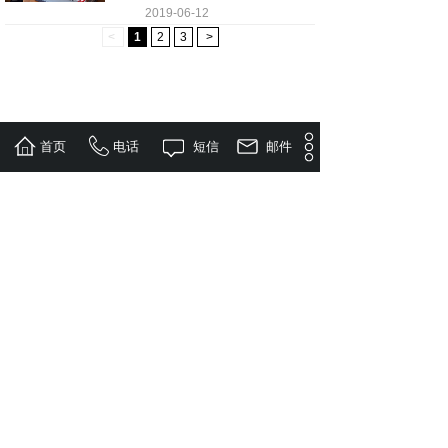
2019-06-12
<
1
2
3
>
首页
电话
短信
邮件
联系我们
(852) 27208261
香港旺角登打士街23-29號嘉興商業中心6樓1-3室